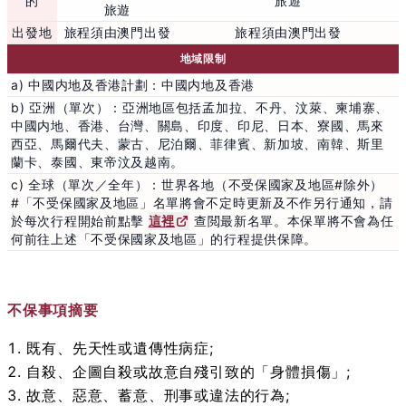
的
旅遊
旅遊
出發地
旅程須由澳門出發
旅程須由澳門出發
地域限制
a) 中國内地及香港計劃：中國内地及香港
b) 亞洲（單次）：亞洲地區包括孟加拉、不丹、汶萊、柬埔寨、
中國内地、香港、台灣、關島、印度、印尼、日本、寮國、馬來
西亞、馬爾代夫、蒙古、尼泊爾、菲律賓、新加坡、南韓、斯里
蘭卡、泰國、東帝汶及越南。
c) 全球（單次／全年）：世界各地（不受保國家及地區#除外）
#「不受保國家及地區」名單將會不定時更新及不作另行通知，請
於每次行程開始前點擊
這裡
查閲最新名單。本保單將不會為任
何前往上述「不受保國家及地區」的行程提供保障。
不保事項摘要
既有、先天性或遺傳性病症;
自殺、企圖自殺或故意自殘引致的「身體損傷」;
故意、惡意、蓄意、刑事或違法的行為;