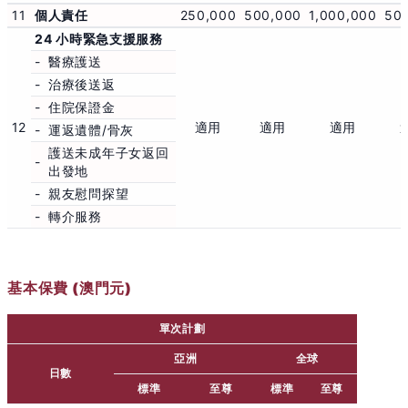
11
個人責任
250,000
500,000
1,000,000
50
24 小時緊急支援服務
-
醫療護送
-
治療後送返
-
住院保證金
12
適用
適用
適用
-
運返遺體/骨灰
護送未成年子女返回
-
出發地
-
親友慰問探望
-
轉介服務
基本保費 (澳門元)
單次計劃
亞洲
全球
日數
標準
至尊
標準
至尊