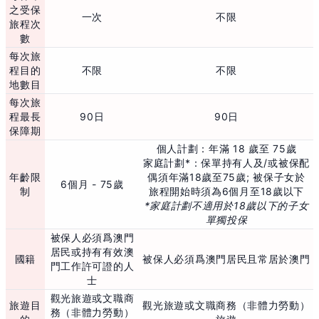
之受保
一次
不限
旅程次
數
每次旅
程目的
不限
不限
地數目
每次旅
程最長
90日
90日
保障期
個人計劃：年滿 18 歲至 75歲
家庭計劃*：保單持有人及/或被保配
年齡限
偶須年滿18歲至75歲; 被保子女於
6個月 - 75歲
制
旅程開始時須為6個月至18歲以下
*家庭計劃不適用於18歲以下的子女
單獨投保
被保人必須爲澳門
居民或持有有效澳
國籍
被保人必須爲澳門居民且常居於澳門
門工作許可證的人
士
觀光旅遊或文職商
旅遊目
觀光旅遊或文職商務（非體力勞動）
務（非體力勞動）