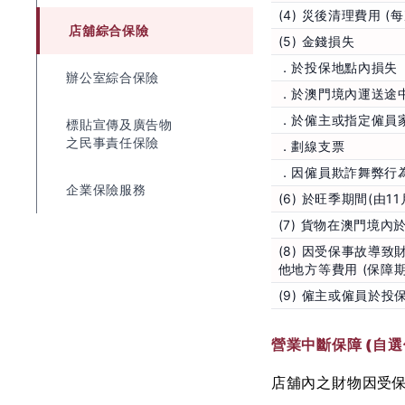
(4) 災後清理費用 (
店舖綜合保險
(5) 金錢損失
．於投保地點內損失
辦公室綜合保險
．於澳門境內運送途
．於僱主或指定僱員
標貼宣傳及廣告物
之民事責任保險
．劃線支票
．因僱員欺詐舞弊行為
企業保險服務
(6) 於旺季期間(由
(7) 貨物在澳門境
(8) 因受保事故導
他地方等費用 (保障
(9) 僱主或僱員於
營業中斷保障 (自選
店舖內之財物因受保