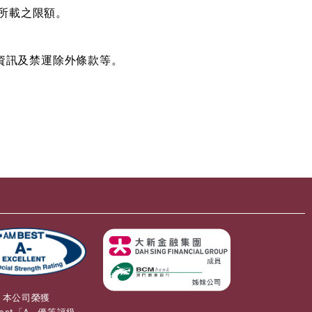
令所載之限額。
資訊及禁運除外條款等。
本公司榮獲
 Best「A- 優等評級」