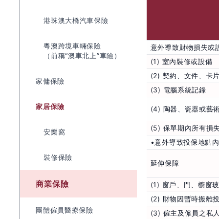
港珠澳大橋汽車保險
粵澳跨境車輛保險
意外導致財物損失或
（前稱“澳車北上”車險）
(1) 室內裝修或設備
(2) 契約、文件、
家傭保險
(3) 電腦系統記錄
家居保險
(4) 陶器、瓷器或藝
(5) 保單期內所有損
安樂窩
•意外導致投保地點內
裝修保險
延伸保障
商業保險
(1) 窗戶、門、櫥
(2) 財物因暫時搬離
團體僱員醫療保險
(3) 僱主及僱員之