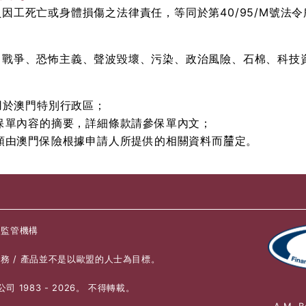
因工死亡或身體損傷之法律責任，等同於第40/95/M號法
、戰爭、恐怖主義、聲波毀壞、污染、政治風險、石棉、科技
適用於澳門特別行政區；
作保單內容的摘要，詳細條款請參保單內文；
負額由澳門保險根據申請人所提供的相關資料而𨤳定。
|
監管機構
務 / 產品並不是以歐盟的人士為目標。
 1983 - 2026。 不得轉載。
A.M.